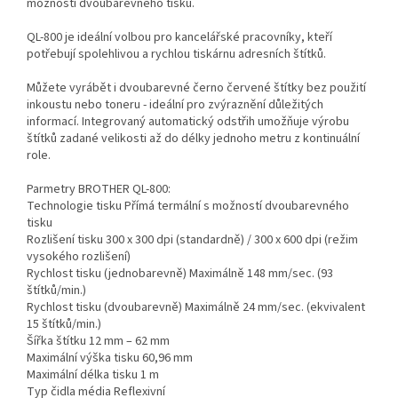
možností dvoubarevného tisku.
QL-800 je ideální volbou pro kancelářské pracovníky, kteří
potřebují spolehlivou a rychlou tiskárnu adresních štítků.
Můžete vyrábět i dvoubarevné černo červené štítky bez použití
inkoustu nebo toneru - ideální pro zvýraznění důležitých
informací. Integrovaný automatický odstřih umožňuje výrobu
štítků zadané velikosti až do délky jednoho metru z kontinuální
role.
Parmetry BROTHER QL-800:
Technologie tisku Přímá termální s možností dvoubarevného
tisku
Rozlišení tisku 300 x 300 dpi (standardně) / 300 x 600 dpi (režim
vysokého rozlišení)
Rychlost tisku (jednobarevně) Maximálně 148 mm/sec. (93
štítků/min.)
Rychlost tisku (dvoubarevně) Maximálně 24 mm/sec. (ekvivalent
15 štítků/min.)
Šířka štítku 12 mm – 62 mm
Maximální výška tisku 60,96 mm
Maximální délka tisku 1 m
Typ čidla média Reflexivní