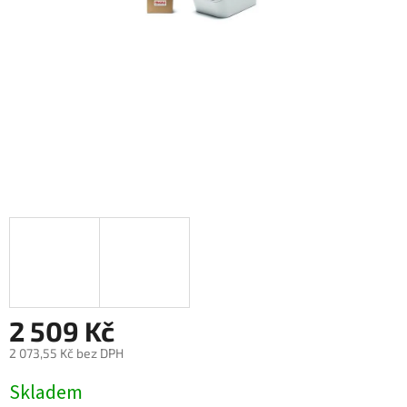
2 509 Kč
2 073,55 Kč bez DPH
Měrná
Skladem
cena: