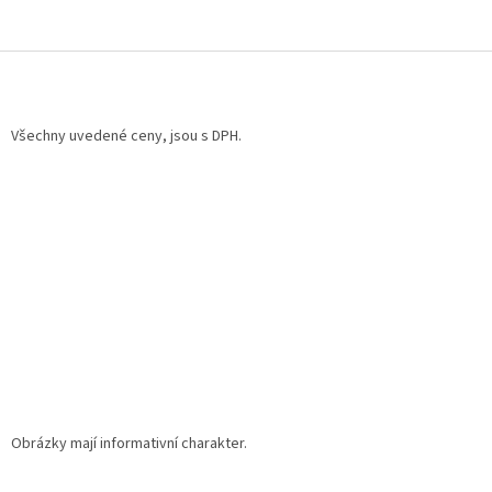
Z
á
p
a
Všechny uvedené ceny, jsou s DPH.
t
í
Obrázky mají informativní charakter.