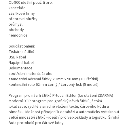
QL-800 ideální použití pro:
kanceláře
zásilkové firmy
přepravní služby
průmysl
obchody
nemocnice
Součást balení:
Tiskárna štítků
USB kabel
Napájecí kabel
Dokumentace
spotřební materiál 2 role:
standardní adresní štítky 29 mm x 90 mm (100 štítků)
kontinuální role 62 mm černý / červený tisk (5 metrů)
Program pro návrh štítků P-touch Editor (ke stažení ZDARMA)
Moderní DTP program pro grafický návrh štítků, česká
lokalizace, rychlé a snadné vložení textu, čárového kódu a
rámečku. Možnost připojení k databázi a automaticky vytisknout
velké množství štítků - ideální pro velkosklady a logistiku. Široká
řada protokolů pro čárové kódy.