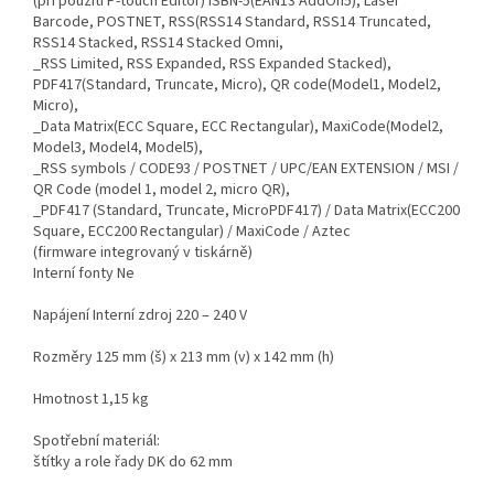
(při použití P-touch Editor) ISBN-5(EAN13 AddOn5), Laser
Barcode, POSTNET, RSS(RSS14 Standard, RSS14 Truncated,
RSS14 Stacked, RSS14 Stacked Omni,
_RSS Limited, RSS Expanded, RSS Expanded Stacked),
PDF417(Standard, Truncate, Micro), QR code(Model1, Model2,
Micro),
_Data Matrix(ECC Square, ECC Rectangular), MaxiCode(Model2,
Model3, Model4, Model5),
_RSS symbols / CODE93 / POSTNET / UPC/EAN EXTENSION / MSI /
QR Code (model 1, model 2, micro QR),
_PDF417 (Standard, Truncate, MicroPDF417) / Data Matrix(ECC200
Square, ECC200 Rectangular) / MaxiCode / Aztec
(firmware integrovaný v tiskárně)
Interní fonty Ne
Napájení Interní zdroj 220 – 240 V
Rozměry 125 mm (š) x 213 mm (v) x 142 mm (h)
Hmotnost 1,15 kg
Spotřební materiál:
štítky a role řady DK do 62 mm