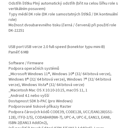
Odstřih štítku Plný automatický odstřih (břit na celou šířku role s
vertikálním posuvem)
Typy médií DK role (DK role samostatných štítků / DK kontinuální
role)
Možnost dvoubarevného tisku (černá / červená) při použití role
DK-22251
USB port USB verze 2.0 full-speed (konektor typu mini-B)
Paměť 6 MB
Software / Firmware
Podpora operačních systémů
_Microsoft Windows 11®, Windows 10® (32/ 64 bitová verze),
Windows 8® (32/ 64 bitová verze), Windows 7® (32/ 64 bitová
verze), Windows Vista® (32/ 64 bitová verze)
_Macintosh Mac OS X 10.10-10.15, macOS 11, 1
_Android 4.1 nebo vyšší
Dostupnost SDK b-PAC (pro Windows)
Podporované tiskové příkazy Raster
Podpora čárových kódů CODE39, CODE128, UCC/EAN128(GS1-
128), ITF(I-2/5), CODABAR(NW-7), UPC-A, UPC-E, EAN13, EAN8,
ISBN-2(EAN13 AddOn2),