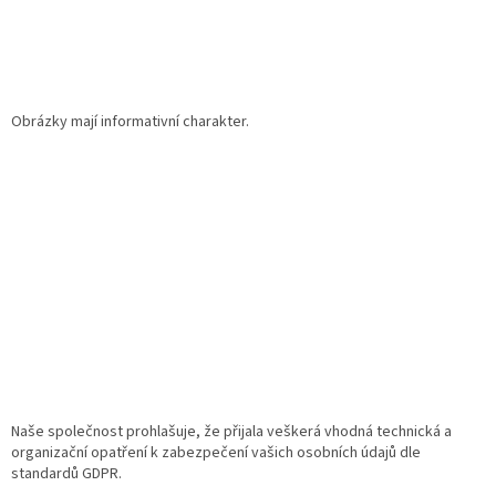
p
i
s
u
Obrázky mají informativní charakter.
Naše společnost prohlašuje, že přijala veškerá vhodná technická a
organizační opatření k zabezpečení vašich osobních údajů dle
standardů GDPR.