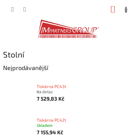
Přejít
NÁKUP
na
obsah
KOŠÍK
Stolní
Nejprodávanější
Tiskárna PC43t
Na dotaz
7 529,83 Kč
Tiskárna PC42t
Skladem
7 155,94 Kč