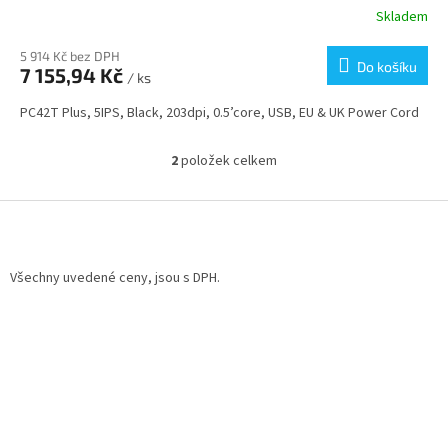
Skladem
5 914 Kč bez DPH
Do košíku
7 155,94 Kč
/ ks
PC42T Plus, 5IPS, Black, 203dpi, 0.5’core, USB, EU & UK Power Cord
2
položek celkem
O
v
l
Z
á
á
d
p
a
a
Všechny uvedené ceny, jsou s DPH.
c
t
í
í
p
r
v
k
y
v
ý