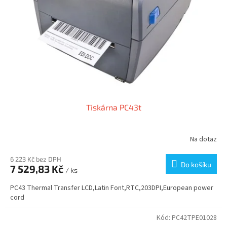
k
t
ů
Tiskárna PC43t
Na dotaz
6 223 Kč bez DPH
Do košíku
7 529,83 Kč
/ ks
PC43 Thermal Transfer LCD,Latin Font,RTC,203DPI,European power
cord
Kód:
PC42TPE01028