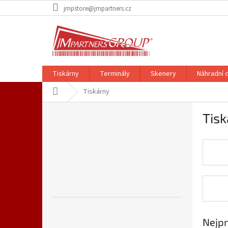
Přejít
jmpstore@jmpartners.cz
na
obsah
Tiskárny
Terminály
Skenery
Náhradní d
Domů
Tiskárny
P
Tisk
o
s
t
r
a
n
n
í
p
a
Nejpr