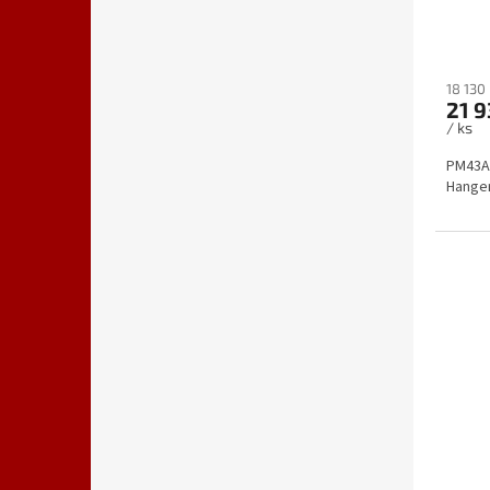
18 130
21 9
/ ks
PM43A,
Hanger