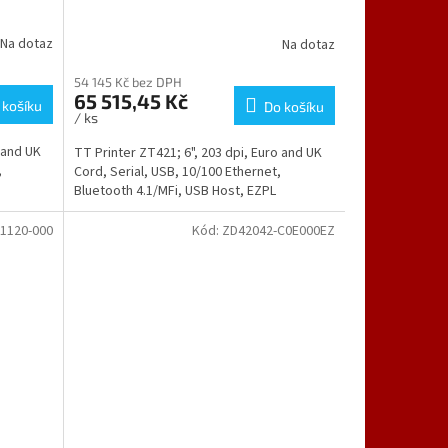
Na dotaz
Na dotaz
54 145 Kč bez DPH
65 515,45 Kč
 košíku
Do košíku
/ ks
 and UK
TT Printer ZT421; 6", 203 dpi, Euro and UK
,
Cord, Serial, USB, 10/100 Ethernet,
Bluetooth 4.1/MFi, USB Host, EZPL
1120-000
Kód:
ZD42042-C0E000EZ