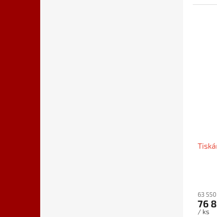
Tiská
63 550
76 8
/ ks