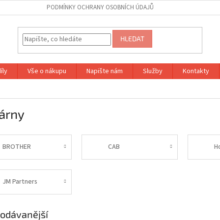
PODMÍNKY OCHRANY OSOBNÍCH ÚDAJŮ
HLEDAT
íly
Vše o nákupu
Napište nám
Služby
Kontakty
árny
BROTHER
CAB
H
JM Partners
odávanější