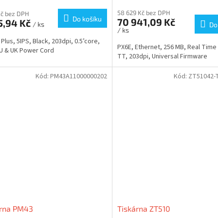
58 629 Kč bez DPH
Kč bez DPH
Do košíku
70 941,09 Kč
5,94 Kč
/ ks
Do
/ ks
Plus, 5IPS, Black, 203dpi, 0.5’core,
PX6E, Ethernet, 256 MB, Real Time
U & UK Power Cord
TT, 203dpi, Universal Firmware
Kód:
PM43A11000000202
Kód:
ZT51042-
árna PM43
Tiskárna ZT510