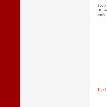
SQUIX 
105,7m
mm/s
Tiská