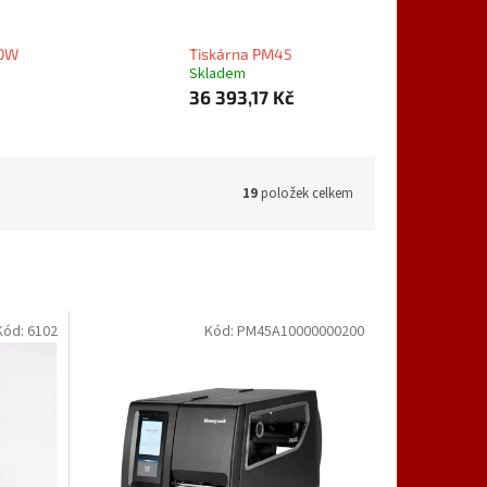
00W
Tiskárna PM45
Skladem
36 393,17 Kč
19
položek celkem
Kód:
6102
Kód:
PM45A10000000200