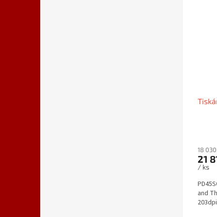
Tisk
18 030
21 8
/ ks
PD45S0
and Th
203dpi