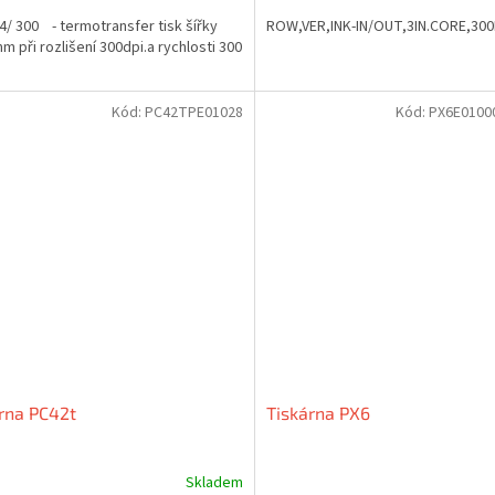
4/ 300 - termotransfer tisk šířky
ROW,VER,INK-IN/OUT,3IN.CORE,300
m při rozlišení 300dpi.a rychlosti 300
Kód:
PC42TPE01028
Kód:
PX6E0100
rna PC42t
Tiskárna PX6
Skladem