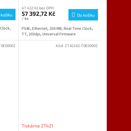
47 432 Kč bez DPH
57 392,72 Kč
 košíku
Do košíku
/ ks
 Clock,
PX4E, Ethernet, 256 MB, Real Time Clock,
TT, 203dpi, Universal Firmware
T0E0000Z
Kód:
ZT42162-T0E0000Z
Tiskárna ZT421