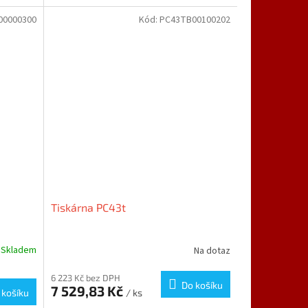
00000300
Kód:
PC43TB00100202
Tiskárna PC43t
Skladem
Na dotaz
6 223 Kč bez DPH
Do košíku
7 529,83 Kč
 košíku
/ ks