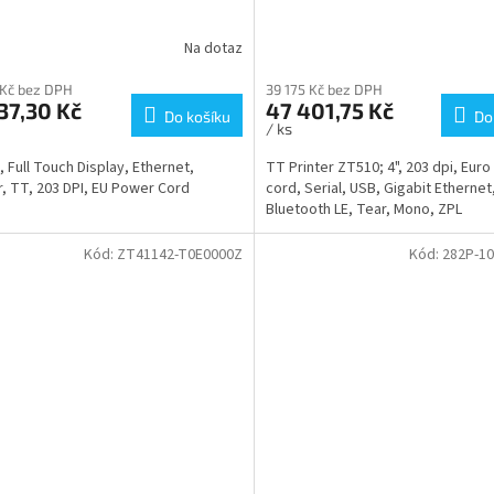
Na dotaz
 Kč bez DPH
39 175 Kč bez DPH
37,30 Kč
47 401,75 Kč
Do košíku
Do
/ ks
 Full Touch Display, Ethernet,
TT Printer ZT510; 4", 203 dpi, Euro
, TT, 203 DPI, EU Power Cord
cord, Serial, USB, Gigabit Ethernet
Bluetooth LE, Tear, Mono, ZPL
Kód:
ZT41142-T0E0000Z
Kód:
282P-10