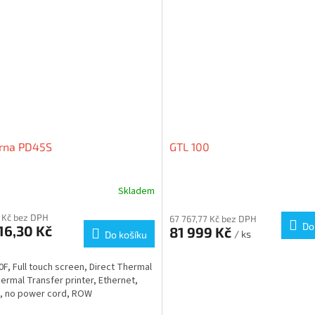
árna PD45S
GTL 100
Skladem
 Kč bez DPH
67 767,77 Kč bez DPH
Do
16,30 Kč
81 999 Kč
/ ks
Do košíku
F, Full touch screen, Direct Thermal
ermal Transfer printer, Ethernet,
, no power cord, ROW