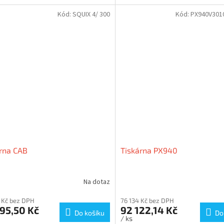
Kód:
SQUIX 4/ 300
Kód:
PX940V301
rna CAB
Tiskárna PX940
Na dotaz
 Kč bez DPH
76 134 Kč bez DPH
95,50 Kč
92 122,14 Kč
Do košíku
Do
/ ks