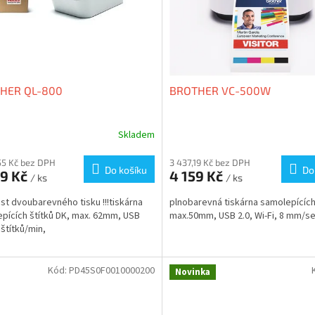
HER QL-800
BROTHER VC-500W
Skladem
55 Kč bez DPH
3 437,19 Kč bez DPH
Do košíku
Do
09 Kč
4 159 Kč
/ ks
/ ks
t dvoubarevného tisku !!!tiskárna
plnobarevná tiskárna samolepících 
pících štítků DK, max. 62mm, USB
max.50mm, USB 2.0, Wi-Fi, 8 mm/s
 štítků/min,
Kód:
PD45S0F0010000200
Novinka