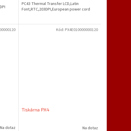
PC43 Thermal Transfer LCD,Latin
DPI
Font,RTC,203DPI,European power cord
00000120
Kód:
PX4E010000000120
Tiskárna PX4
Na dotaz
Na dotaz