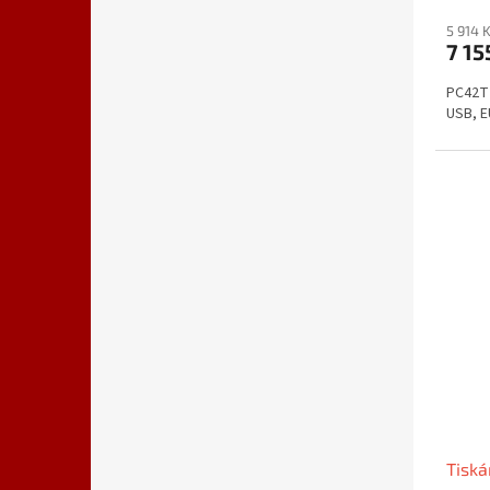
5 914 
7 15
PC42T 
USB, E
Tisk