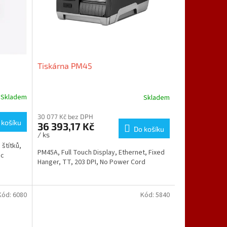
Tiskárna PM45
Skladem
Skladem
30 077 Kč bez DPH
 košíku
36 393,17 Kč
Do košíku
/ ks
štítků,
PM45A, Full Touch Display, Ethernet, Fixed
ec
Hanger, TT, 203 DPI, No Power Cord
Kód:
6080
Kód:
5840