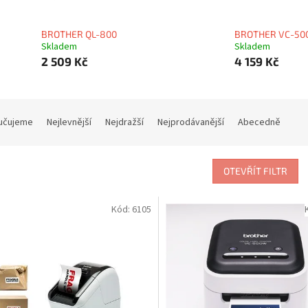
BROTHER QL-800
BROTHER VC-5
Skladem
Skladem
2 509 Kč
4 159 Kč
učujeme
Nejlevnější
Nejdražší
Nejprodávanější
Abecedně
OTEVŘÍT FILTR
Kód:
6105