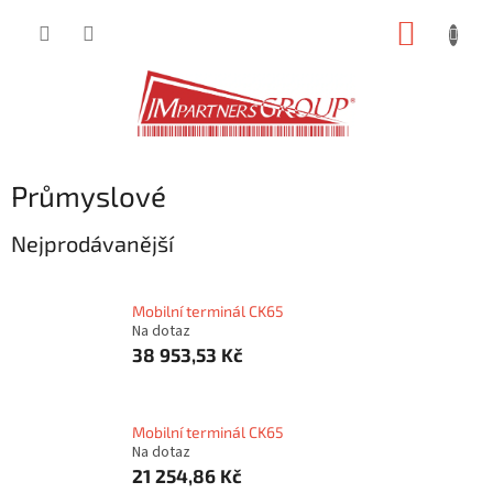
Přejít
NÁKUP
na
obsah
KOŠÍK
Průmyslové
Nejprodávanější
Mobilní terminál CK65
Na dotaz
38 953,53 Kč
Mobilní terminál CK65
Na dotaz
21 254,86 Kč