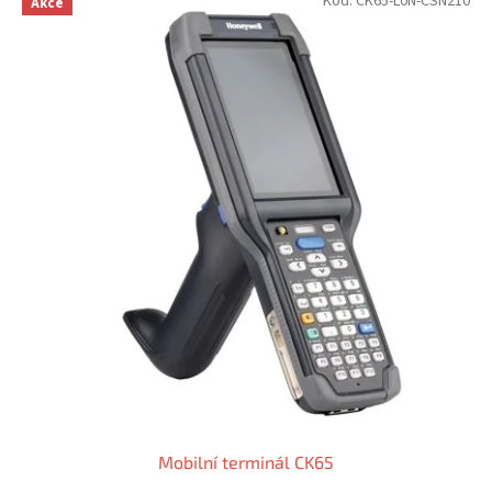
Kód:
CK65-L0N-CSN210
Akce
Mobilní terminál CK65