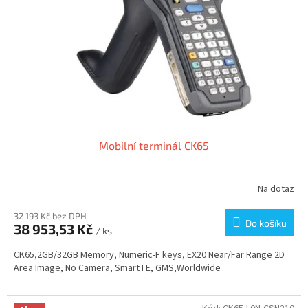
k
t
ů
Mobilní terminál CK65
Na dotaz
32 193 Kč bez DPH
Do košíku
38 953,53 Kč
/ ks
CK65,2GB/32GB Memory, Numeric-F keys, EX20 Near/Far Range 2D
Area Image, No Camera, SmartTE, GMS,Worldwide