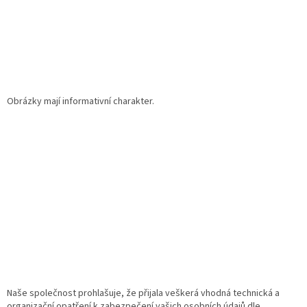
v
ý
p
i
s
u
Obrázky mají informativní charakter.
Naše společnost prohlašuje, že přijala veškerá vhodná technická a
organizační opatření k zabezpečení vašich osobních údajů dle