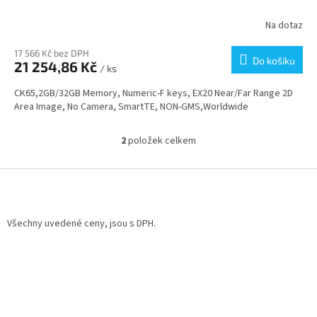
Na dotaz
17 566 Kč bez DPH
Do košíku
21 254,86 Kč
/ ks
CK65,2GB/32GB Memory, Numeric-F keys, EX20 Near/Far Range 2D
Area Image, No Camera, SmartTE, NON-GMS,Worldwide
2
položek celkem
O
v
l
Z
á
á
d
p
a
a
Všechny uvedené ceny, jsou s DPH.
c
t
í
í
p
r
v
k
y