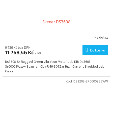
Skener DS3608
Na dotaz
9 726 Kč bez DPH
Do košíku
11 768,46 Kč
/ ks
Ds3608-Sr Rugged Green Vibration Motor Usb Kit: Ds3608-
Sr00003Vzww Scanner, Cba-U46-S07Zar High Current Shielded Usb
Cable
Kód:
DS2208-SR00007ZZWW