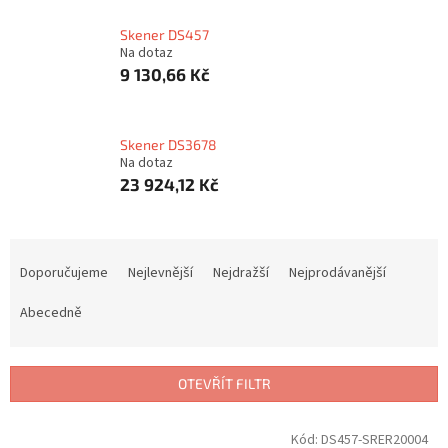
Skener DS457
Na dotaz
9 130,66 Kč
Skener DS3678
Na dotaz
23 924,12 Kč
Ř
a
Doporučujeme
Nejlevnější
Nejdražší
Nejprodávanější
z
e
Abecedně
n
í
p
OTEVŘÍT FILTR
r
o
V
Kód:
DS457-SRER20004
d