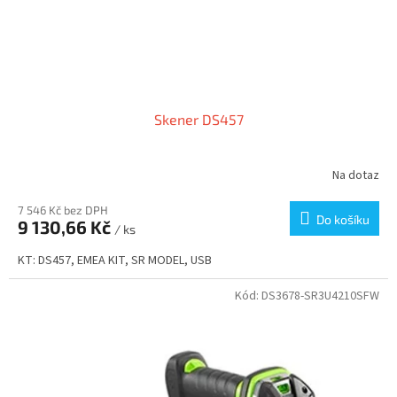
Skener DS457
Na dotaz
7 546 Kč bez DPH
Do košíku
9 130,66 Kč
/ ks
KT: DS457, EMEA KIT, SR MODEL, USB
Kód:
DS3678-SR3U4210SFW