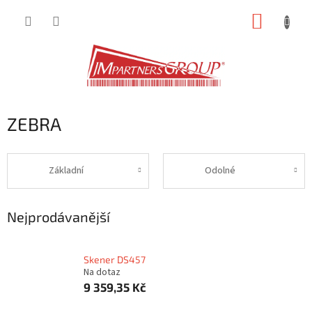
Přejít
NÁKUP
na
obsah
KOŠÍK
ZEBRA
Základní
Odolné
Nejprodávanější
Skener DS457
Na dotaz
9 359,35 Kč