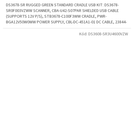
DS3678-SR RUGGED GREEN STANDARD CRADLE USB KIT: DS3678-
SR0F003VZWW SCANNER, CBA-U42-S07PAR SHIELDED USB CABLE
(SUPPORTS 12V P/S), STB3678-C100F3WW CRADLE, PWR-
BGA12V50W0WW POWER SUPPLY, CBL-DC-451A1-01 DC CABLE, 23844-
00-00R LINE CORD
Kód:
DS3608-SR3U4600VZW