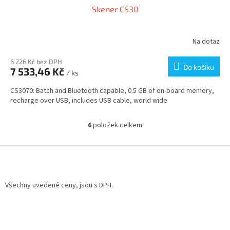
Skener CS30
Na dotaz
6 226 Kč bez DPH
Do košíku
7 533,46 Kč
/ ks
CS3070: Batch and Bluetooth capable, 0.5 GB of on-board memory,
recharge over USB, includes USB cable, world wide
6
položek celkem
O
v
l
Z
á
á
d
p
a
a
Všechny uvedené ceny, jsou s DPH.
c
t
í
í
p
r
v