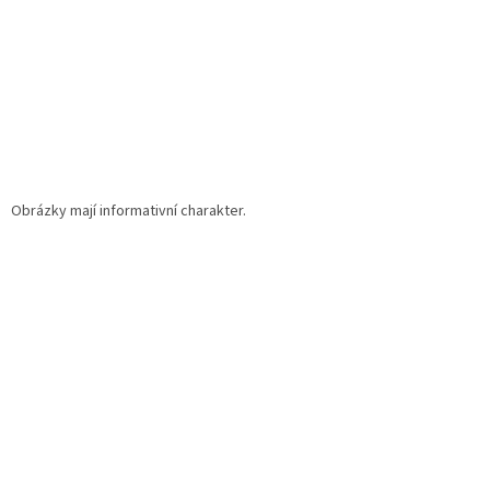
k
y
v
ý
p
i
s
u
Obrázky mají informativní charakter.