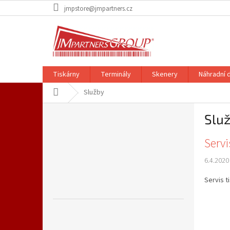
Přejít
jmpstore@jmpartners.cz
na
obsah
Tiskárny
Terminály
Skenery
Náhradní d
Domů
Služby
P
Slu
o
s
V
Servi
t
ý
r
6.4.2020
p
a
i
n
Servis t
s
n
č
í
l
p
á
a