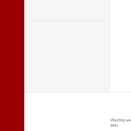
Z
á
p
a
t
Všechny uv
DPH.
í