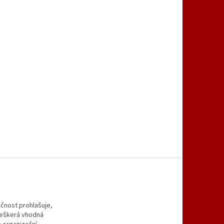
čnost prohlašuje,
 veškerá vhodná