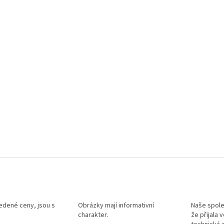
p
i
s
u
edené ceny, jsou s
Obrázky mají informativní
Naše spole
charakter.
že přijala