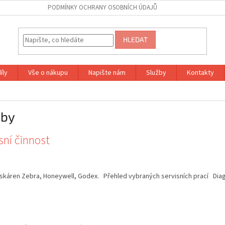
PODMÍNKY OCHRANY OSOBNÍCH ÚDAJŮ
HLEDAT
íly
Vše o nákupu
Napište nám
Služby
Kontakty
žby
sní činnost
iskáren Zebra, Honeywell, Godex. Přehled vybraných servisních prací Diag.