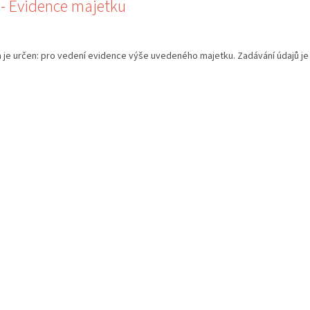
 - Evidence majetku
je určen: pro vedení evidence výše uvedeného majetku. Zadávání údajů je 
O
v
l
á
d
a
c
í
p
r
v
k
y
v
ý