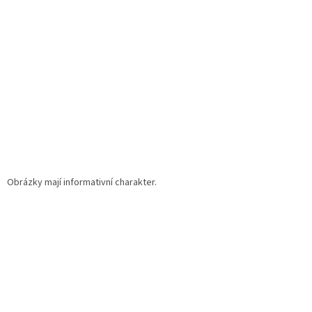
t
í
Obrázky mají informativní charakter.