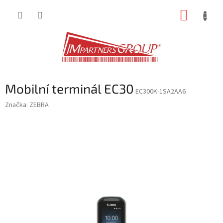
Přejít
NÁKUP
na
obsah
KOŠÍK
Mobilní terminál EC30
EC300K-1SA2AA6
Značka:
ZEBRA