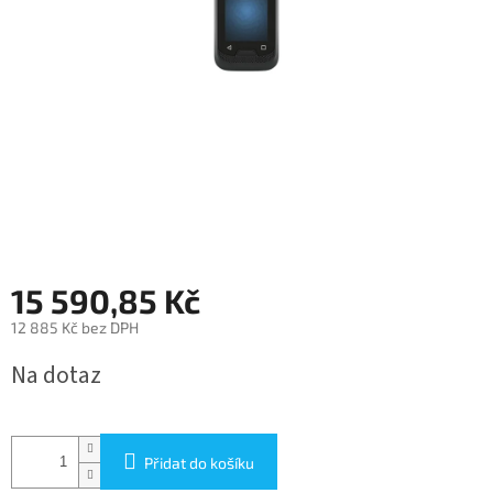
15 590,85 Kč
12 885 Kč bez DPH
Měrná
Na dotaz
cena:
Přidat do košíku