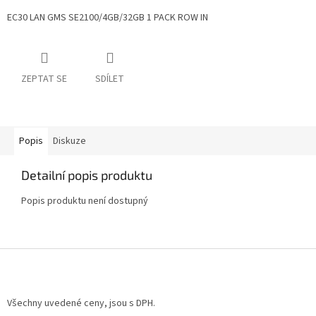
EC30 LAN GMS SE2100/4GB/32GB 1 PACK ROW IN
ZEPTAT SE
SDÍLET
Popis
Diskuze
Detailní popis produktu
Popis produktu není dostupný
Z
á
p
a
Všechny uvedené ceny, jsou s DPH.