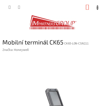
Přejít
NÁKUP
na
obsah
KOŠÍK
Mobilní terminál CK65
CK65-L0N-CSN211
Značka:
Honeywell