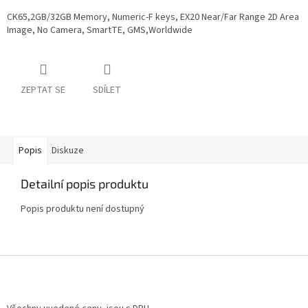
CK65,2GB/32GB Memory, Numeric-F keys, EX20 Near/Far Range 2D Area
Image, No Camera, SmartTE, GMS,Worldwide
ZEPTAT SE
SDÍLET
Popis
Diskuze
Detailní popis produktu
Popis produktu není dostupný
Z
á
p
a