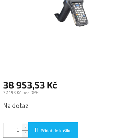
38 953,53 Kč
32 193 Kč bez DPH
Měrná
Na dotaz
cena:
Přidat do košíku