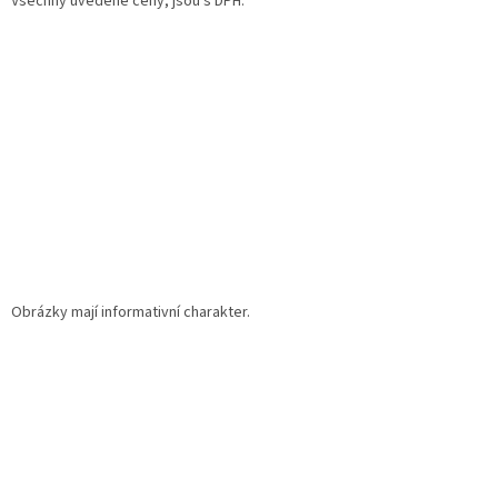
Všechny uvedené ceny, jsou s DPH.
t
í
Obrázky mají informativní charakter.