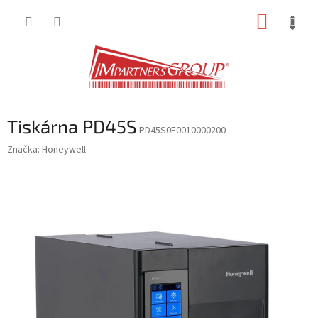
Přejít
NÁKUP
na
obsah
KOŠÍK
Tiskárna PD45S
PD45S0F0010000200
Značka:
Honeywell