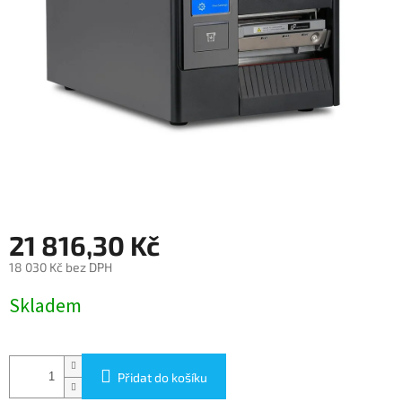
21 816,30 Kč
18 030 Kč bez DPH
Měrná
Skladem
cena:
Přidat do košíku