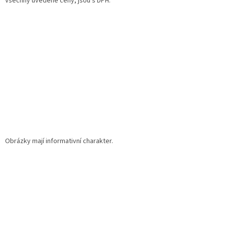
Všechny uvedené ceny, jsou s DPH.
t
í
Obrázky mají informativní charakter.