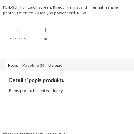
PD45S0F, Full touch screen, Direct Thermal and Thermal Transfer
printer, Ethernet, 203dpi, no power cord, ROW
ZEPTAT SE
SDÍLET
Popis
Podobné (5)
Diskuze
Detailní popis produktu
Popis produktu není dostupný
Z
á
p
a