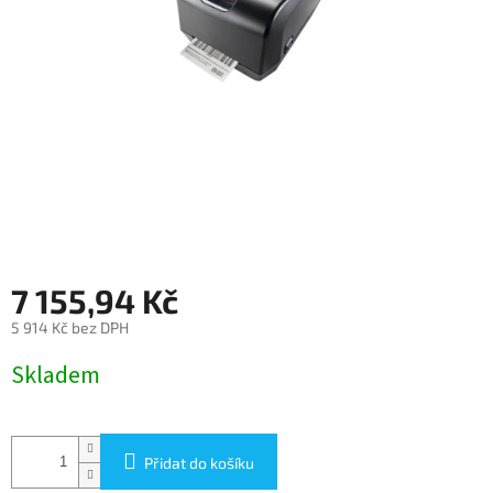
7 155,94 Kč
5 914 Kč bez DPH
Měrná
Skladem
cena:
Přidat do košíku