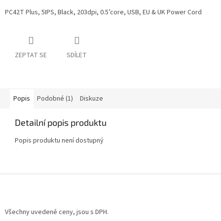
PC42T Plus, 5IPS, Black, 203dpi, 0.5’core, USB, EU & UK Power Cord
ZEPTAT SE
SDÍLET
Popis
Podobné (1)
Diskuze
Detailní popis produktu
Popis produktu není dostupný
Z
á
p
a
Všechny uvedené ceny, jsou s DPH.