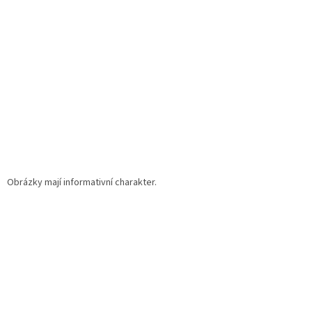
t
í
Obrázky mají informativní charakter.