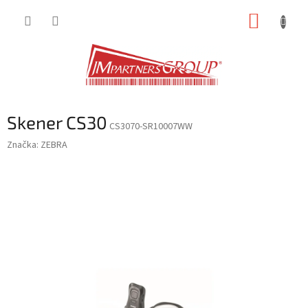
Přejít
NÁKUP
na
obsah
KOŠÍK
Skener CS30
CS3070-SR10007WW
Značka:
ZEBRA