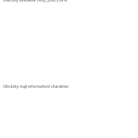
Všechny uvedené ceny, jsou s DPH.
t
í
Obrázky mají informativní charakter.