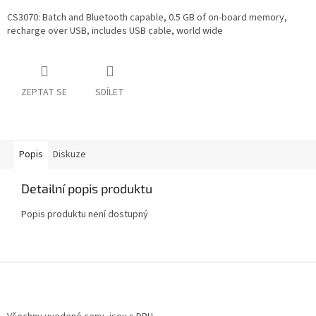
CS3070: Batch and Bluetooth capable, 0.5 GB of on-board memory,
recharge over USB, includes USB cable, world wide
ZEPTAT SE
SDÍLET
Popis
Diskuze
Detailní popis produktu
Popis produktu není dostupný
Z
á
p
a