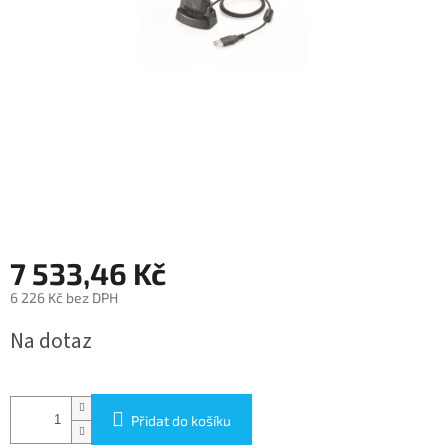
7 533,46 Kč
6 226 Kč bez DPH
Měrná
Na dotaz
cena:
Přidat do košíku