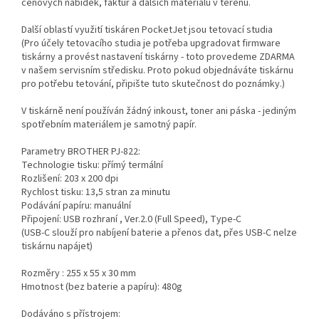
cenových nabídek, faktur a dalších materiálů v terénu.
Další oblastí využití tiskáren PocketJet jsou tetovací studia
(Pro účely tetovacího studia je potřeba upgradovat firmware
tiskárny a provést nastavení tiskárny - toto provedeme ZDARMA
v našem servisním středisku. Proto pokud objednáváte tiskárnu
pro potřebu tetování, připište tuto skutečnost do poznámky.)
V tiskárně není používán žádný inkoust, toner ani páska - jediným
spotřebním materiálem je samotný papír.
Parametry BROTHER PJ-822:
Technologie tisku: přímý termální
Rozlišení: 203 x 200 dpi
Rychlost tisku: 13,5 stran za minutu
Podávání papíru: manuální
Připojení: USB rozhraní , Ver.2.0 (Full Speed), Type-C
(USB-C slouží pro nabíjení baterie a přenos dat, přes USB-C nelze
tiskárnu napájet)
Rozměry : 255 x 55 x 30 mm
Hmotnost (bez baterie a papíru): 480g
Dodáváno s přístrojem: