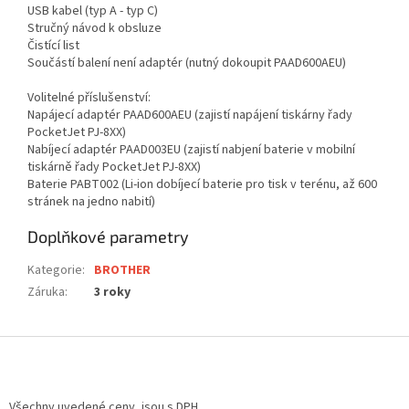
USB kabel (typ A - typ C)
Stručný návod k obsluze
Čistící list
Součástí balení není adaptér (nutný dokoupit PAAD600AEU)
Volitelné příslušenství:
Napájecí adaptér PAAD600AEU (zajistí napájení tiskárny řady
PocketJet PJ-8XX)
Nabíjecí adaptér PAAD003EU (zajistí nabjení baterie v mobilní
tiskárně řady PocketJet PJ-8XX)
Baterie PABT002 (Li-ion dobíjecí baterie pro tisk v terénu, až 600
stránek na jedno nabití)
Doplňkové parametry
Kategorie
:
BROTHER
Záruka
:
3 roky
Z
á
p
a
Všechny uvedené ceny, jsou s DPH.