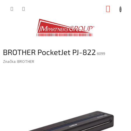
Přejít
NÁKUP
na
obsah
KOŠÍK
BROTHER PocketJet PJ-822
6099
Značka:
BROTHER