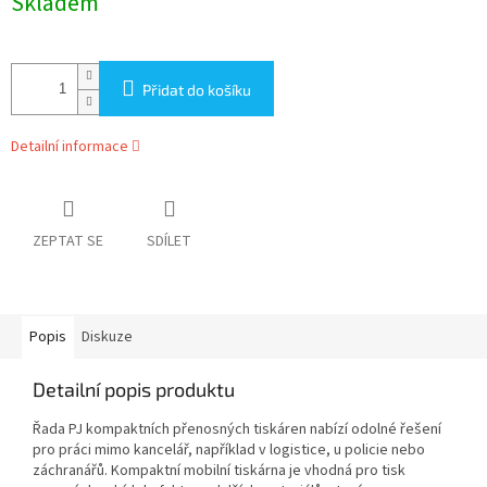
Skladem
cena:
Přidat do košíku
Detailní informace
ZEPTAT SE
SDÍLET
Popis
Diskuze
Detailní popis produktu
Řada PJ kompaktních přenosných tiskáren nabízí odolné řešení
pro práci mimo kancelář, například v logistice, u policie nebo
záchranářů. Kompaktní mobilní tiskárna je vhodná pro tisk