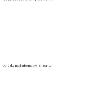
t
í
Obrázky mají informativní charakter.