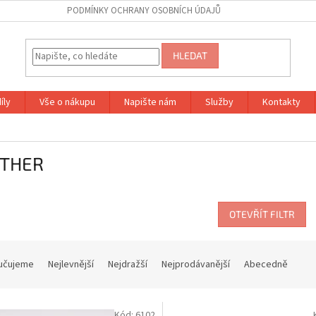
PODMÍNKY OCHRANY OSOBNÍCH ÚDAJŮ
HLEDAT
íly
Vše o nákupu
Napište nám
Služby
Kontakty
THER
OTEVŘÍT FILTR
učujeme
Nejlevnější
Nejdražší
Nejprodávanější
Abecedně
Kód:
6102