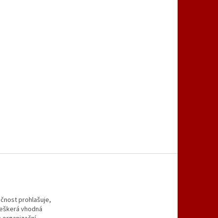
čnost prohlašuje,
 veškerá vhodná