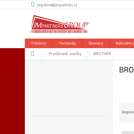
Přejít
jmpstore@jmpartners.cz
na
obsah
Tiskárny
Terminály
Skenery
Náhradní d
Domů
Prodávané značky
BROTHER
P
BRO
o
s
t
r
a
n
Ř
n
a
Dopor
í
z
p
e
a
V
n