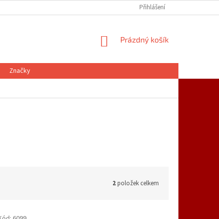
Přihlášení
NÁKUPNÍ
Prázdný košík
KOŠÍK
Značky
2
položek celkem
Kód:
6099