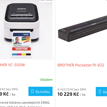
HER VC-500W
BROTHER PocketJet PJ-822
Skladem
19 Kč bez DPH
8 453,72 Kč bez DPH
Do košíku
Do
9 Kč
10 229 Kč
/ ks
/ ks
revná tiskárna samolepících štítků,