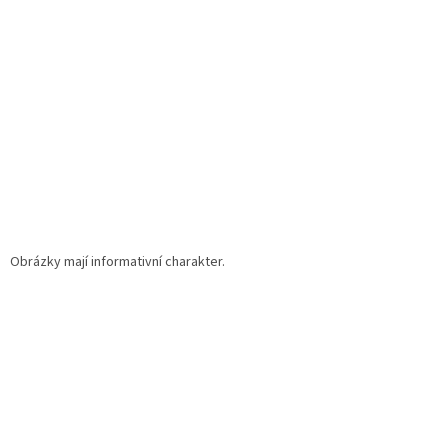
t
í
Obrázky mají informativní charakter.