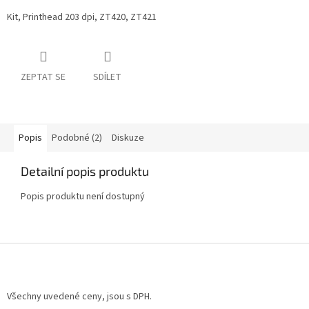
Kit, Printhead 203 dpi, ZT420, ZT421
ZEPTAT SE
SDÍLET
Popis
Podobné (2)
Diskuze
Detailní popis produktu
Popis produktu není dostupný
Z
á
p
a
Všechny uvedené ceny, jsou s DPH.