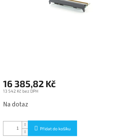
16 385,82 Kč
13 542 Kč bez DPH
Měrná
Na dotaz
cena:
Přidat do košíku