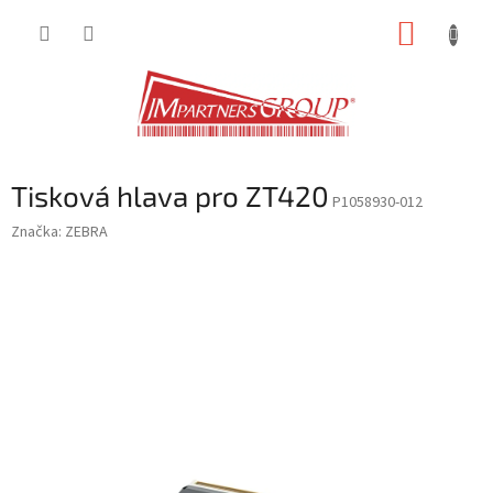
Přejít
NÁKUP
na
obsah
KOŠÍK
Tisková hlava pro ZT420
P1058930-012
Značka:
ZEBRA