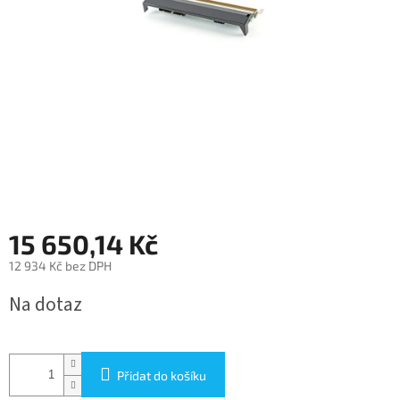
15 650,14 Kč
12 934 Kč bez DPH
Měrná
Na dotaz
cena:
Přidat do košíku