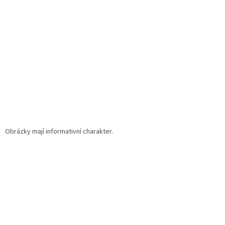
t
í
Obrázky mají informativní charakter.