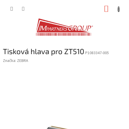
Přejít
NÁKUP
na
obsah
KOŠÍK
Tisková hlava pro ZT510
P1083347-005
Značka:
ZEBRA