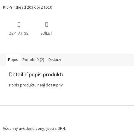
Kit Printhead 203 dpi ZT510
ZEPTAT SE
SDÍLET
Popis
Podobné (2)
Diskuze
Detailní popis produktu
Popis produktu není dostupný
Z
á
p
a
Všechny uvedené ceny, jsou s DPH.